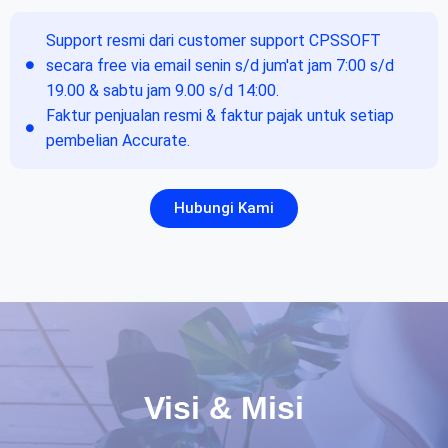
Support resmi dari customer support CPSSOFT
secara free via email senin s/d jum'at jam 7:00 s/d
19.00 & sabtu jam 9.00 s/d 14:00.
Faktur penjualan resmi & faktur pajak untuk setiap
pembelian Accurate.
Hubungi Kami
Visi & Misi